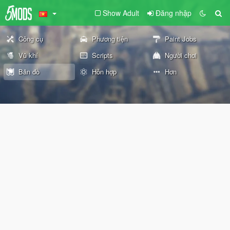
Show Adult
Đăng nhập
Công cụ
Phương tiện
Paint Jobs
Vũ khí
Scripts
Người chơi
Bản đồ
Hỗn hợp
Hơn