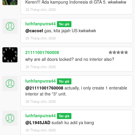
Keren!!! Ada kampung Indonesia di GTA 5. wkwkwkw
25 Tháng chín, 2025
luthfanputra44
Tác giả
@cacoel
gas, kita jajah US kwkwkwk
25 Tháng chín, 2025
21111001760008
why are all doors locked? and no interior also?
26 Tháng chín, 2025
luthfanputra44
Tác giả
@21111001760008
actually, i only create 1 enterable
interior at the "3" unit.
28 Tháng chín, 2025
luthfanputra44
Tác giả
@L1945JAD
sudah ku add ya bang
30 Tháng chín, 2025