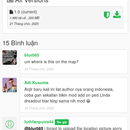
1.0
(current)
1.890 tải về
, 200 MB
21 Tháng chín, 2025
15 Bình luận
blur085
um where is this on the map?
24 Tháng chín, 2025
Adi Kusuma
Anjir baru kali ini liat author nya orang indonesia,
coba gan sekalian bikin mod add on ped Linda
dreadout biar klop sama nih mod 😁
24 Tháng chín, 2025
luthfanputra44
Tác giả
@blur085
i forgot to upload the location picture sorry