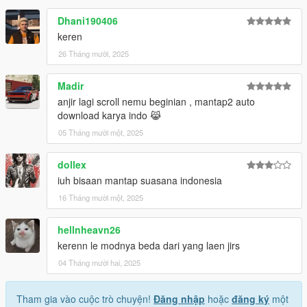
Dhani190406
keren
26 Tháng mười, 2025
Madir
anjir lagi scroll nemu beginian , mantap2 auto
download karya indo 😹
05 Tháng mười một, 2025
dollex
iuh bisaan mantap suasana indonesia
16 Tháng mười một, 2025
hellnheavn26
kerenn le modnya beda dari yang laen jirs
04 Tháng mười hai, 2025
Tham gia vào cuộc trò chuyện!
Đăng nhập
hoặc
đăng ký
một