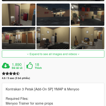
Expand to see all images and videos
1.890
18
Đã tải về
Thích
4.6 / 5 sao (5 bỏ phiếu)
Kontrakan 3 Petak [Add-On SP] YMAP & Menyoo
Required Files:
Menyoo Trainer for some props