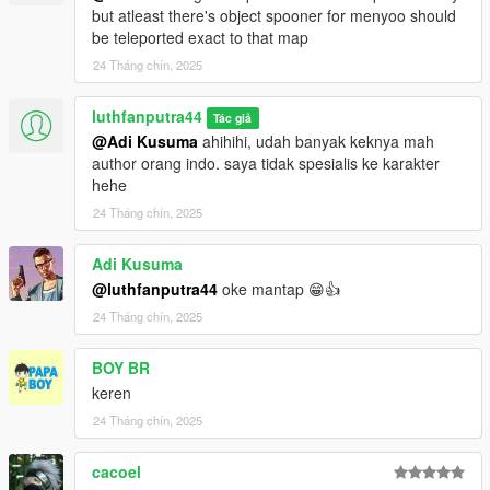
but atleast there's object spooner for menyoo should
be teleported exact to that map
24 Tháng chín, 2025
luthfanputra44
Tác giả
@Adi Kusuma
ahihihi, udah banyak keknya mah
author orang indo. saya tidak spesialis ke karakter
hehe
24 Tháng chín, 2025
Adi Kusuma
@luthfanputra44
oke mantap 😁👍
24 Tháng chín, 2025
BOY BR
keren
24 Tháng chín, 2025
cacoel