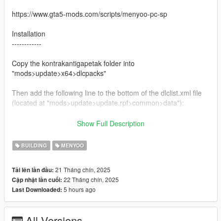
https://www.gta5-mods.com/scripts/menyoo-pc-sp
Installation
------------
Copy the kontrakantigapetak folder into
"mods>update>x64>dlcpacks"
Then add the following line to the bottom of the dlclist.xml file
(located at "mods>update>update.rpf>common>data"):
dlcpacks:/kontrakantigapetak/
Show Full Description
For menyoo object spooner,
BUILDING
MENYOO
Copy the menyooStuff folder to the main GTA 5 directory and
21 Tháng chín, 2025
Tải lên lần đầu:
paste
22 Tháng chín, 2025
Cập nhật lần cuối:
5 hours ago
Last Downloaded:
Caution:
Dont sell this mod or change the author (respect me)
Dont edit the mod without my permission
All Versions