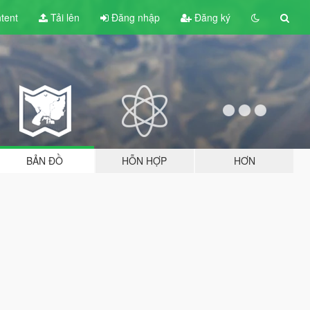
tent
Tải lên
Đăng nhập
Đăng ký
BẢN ĐỒ
HỖN HỢP
HƠN