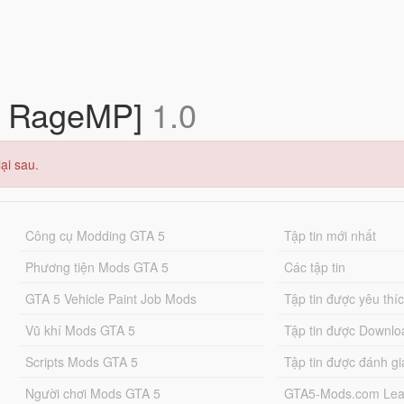
 | RageMP]
1.0
ại sau.
Công cụ Modding GTA 5
Tập tin mới nhất
Phương tiện Mods GTA 5
Các tập tin
GTA 5 Vehicle Paint Job Mods
Tập tin được yêu thí
Vũ khí Mods GTA 5
Tập tin được Downlo
Scripts Mods GTA 5
Tập tin được đánh gi
Người chơi Mods GTA 5
GTA5-Mods.com Lea