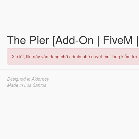
The Pier [Add-On | FiveM
Xin lỗi, file này vẫn đang chờ admin phê duyệt. Vui lòng kiểm tra l
Designed in Alderney
Made in Los Santos