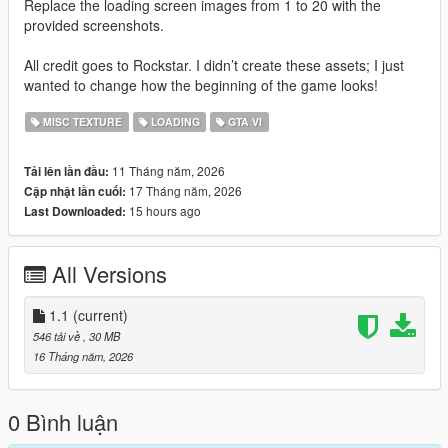
Replace the loading screen images from 1 to 20 with the
provided screenshots.
All credit goes to Rockstar. I didn’t create these assets; I just
wanted to change how the beginning of the game looks!
MISC TEXTURE
LOADING
GTA VI
11 Tháng năm, 2026
Tải lên lần đầu:
17 Tháng năm, 2026
Cập nhật lần cuối:
15 hours ago
Last Downloaded:
All Versions
1.1
(current)
546 tải về
, 30 MB
16 Tháng năm, 2026
0 Bình luận