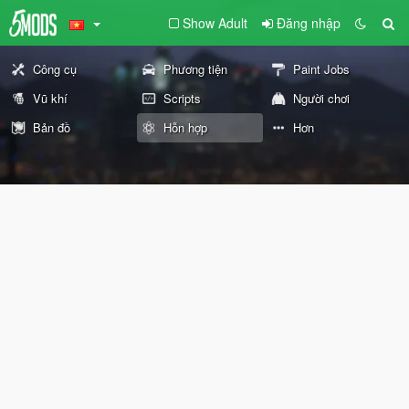
Show Adult
Đăng nhập
Công cụ
Phương tiện
Paint Jobs
Vũ khí
Scripts
Người chơi
Bản đồ
Hỗn hợp
Hơn