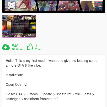
546
1
Đã tải về
Thích
Hello! This is my first mod. I wanted to give the loading screen
a more GTA 6-like vibe.
Installation:
Open OpenIV.
Go to: GTA V > mods > update > update.rpf > x64 > data >
cdimages > scaleform frontend.rpf