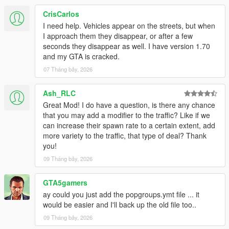
CrisCarlos
I need help. Vehicles appear on the streets, but when
I approach them they disappear, or after a few
seconds they disappear as well. I have version 1.70
and my GTA is cracked.
07 Tháng bảy, 2026
Ash_RLC
Great Mod! I do have a question, is there any chance
that you may add a modifier to the traffic? Like if we
can increase their spawn rate to a certain extent, add
more variety to the traffic, that type of deal? Thank
you!
09 Tháng bảy, 2026
GTA5gamers
ay could you just add the popgroups.ymt file ... it
would be easier and I'll back up the old file too..
09 Tháng bảy, 2026