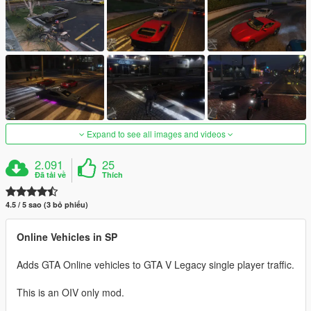
Expand to see all images and videos
2.091
25
Đã tải về
Thích
4.5 / 5 sao (3 bỏ phiếu)
Online Vehicles in SP
Adds GTA Online vehicles to GTA V Legacy single player traffic.
This is an OIV only mod.