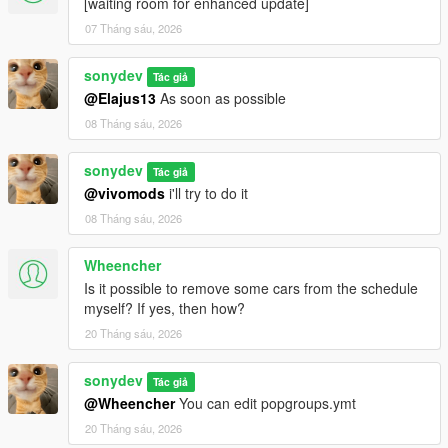
[waiting room for enhanced update]
07 Tháng sáu, 2026
sonydev
Tác giả
@Elajus13
As soon as possible
08 Tháng sáu, 2026
sonydev
Tác giả
@vivomods
i'll try to do it
08 Tháng sáu, 2026
Wheencher
Is it possible to remove some cars from the schedule
myself? If yes, then how?
20 Tháng sáu, 2026
sonydev
Tác giả
@Wheencher
You can edit popgroups.ymt
20 Tháng sáu, 2026