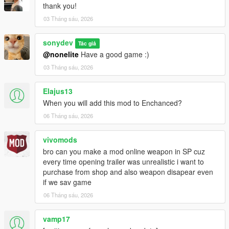
thank you!
03 Tháng sáu, 2026
sonydev
Tác giả
@nonelite
Have a good game :)
03 Tháng sáu, 2026
Elajus13
When you will add this mod to Enchanced?
06 Tháng sáu, 2026
vivomods
bro can you make a mod online weapon in SP cuz
every time opening trailer was unrealistic i want to
purchase from shop and also weapon disapear even
if we sav game
06 Tháng sáu, 2026
vamp17