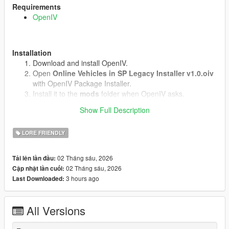
Requirements
OpenIV
Installation
Download and install OpenIV.
Open
Online Vehicles in SP Legacy Installer v1.0.oiv
with OpenIV Package Installer.
Install it to the
mods
folder when OpenIV asks.
Start the game.
Show Full Description
LORE FRIENDLY
Uninstall
Open
uninstall.oiv
with OpenIV Package Installer.
02 Tháng sáu, 2026
Tải lên lần đầu:
Install it to the same
mods
folder.
02 Tháng sáu, 2026
Cập nhật lần cuối:
3 hours ago
Last Downloaded:
Notes
Does not work in GTA Online.(We know why)
All Versions
No external vehicle models are included.