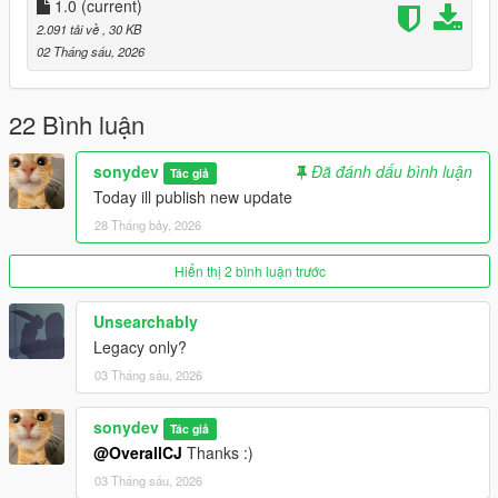
1.0
(current)
2.091 tải về
, 30 KB
02 Tháng sáu, 2026
22 Bình luận
sonydev
Đã đánh dấu bình luận
Tác giả
Today ill publish new update
28 Tháng bảy, 2026
Hiển thị 2 bình luận trước
Unsearchably
Legacy only?
03 Tháng sáu, 2026
sonydev
Tác giả
@OverallCJ
Thanks :)
03 Tháng sáu, 2026