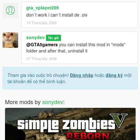
gta_vplayer209
don´t work i can´t install de .oiv
14 Tháng bảy, 2026
sonydev
Tác giả
@GTA5gamers
you can install this mod in "mods"
folder and after that, uninstall it
27 Tháng bảy, 2026
Tham gia vào cuộc trò chuyện!
Đăng nhập
hoặc
đăng ký
một
tài khoản để có thể bình luận.
More mods by
sonydev
: