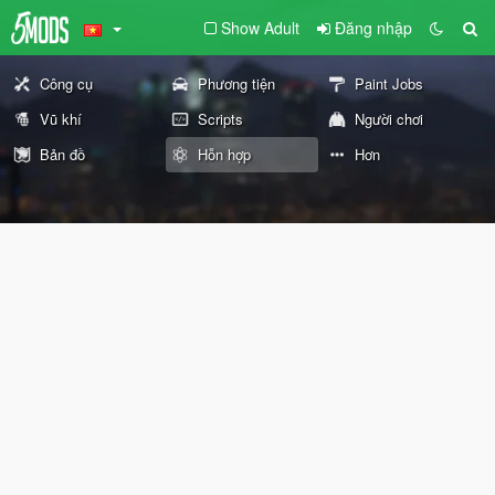
Show Adult
Đăng nhập
Công cụ
Phương tiện
Paint Jobs
Vũ khí
Scripts
Người chơi
Bản đồ
Hỗn hợp
Hơn