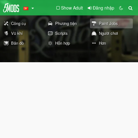
Show Adult
Đăng nhập
Công cụ
Phương tiện
Paint Jobs
Vũ khí
Scripts
Người chơi
Bản đồ
Hỗn hợp
Hơn