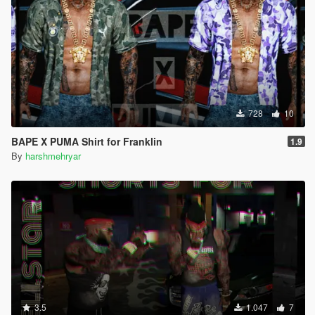
728
10
BAPE X PUMA Shirt for Franklin
1.9
By
harshmehryar
3.5
1.047
7