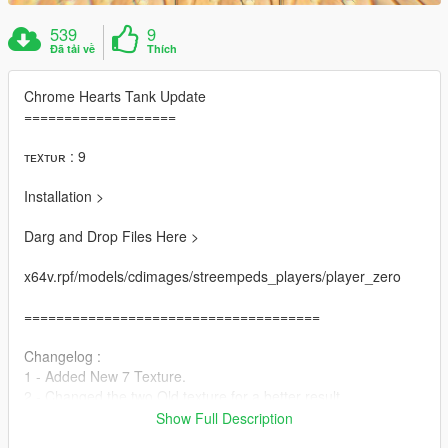
539
9
Đã tải về
Thích
Chrome Hearts Tank Update
===================
ᴛᴇxᴛᴜʀ : 9
Installation >
Darg and Drop Files Here >
x64v.rpf/models/cdimages/streempeds_players/player_zero
=====================================
Changelog :
1 - Added New 7 Texture.
2 - Changed the two Old texture for a better result.
3 - Added New Hands With Tattoo for better look.
Show Full Description