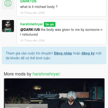
DARK1US
what is it michael body ?
24 Tháng năm, 2026
harshmehryar
Tác giả
@DARK1US
the body was given to me by someone n
I retextured
24 Tháng năm, 2026
Tham gia vào cuộc trò chuyện!
Đăng nhập
hoặc
đăng ký
một
tài khoản để có thể bình luận.
More mods by
harshmehryar
: