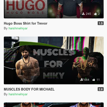
245
2
Hugo Boss Shirt for Trevor
1.5
By
harshmehryar
664
11
MUSCLES BODY FOR MICHAEL
2.8
By
harshmehryar