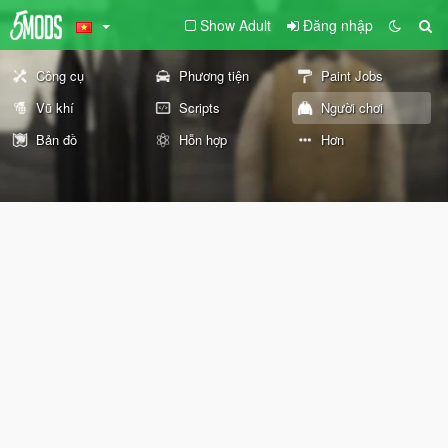
Show Adult
Đăng nhập
Công cụ
Phương tiện
Paint Jobs
Vũ khí
Scripts
Người chơi
Bản đồ
Hỗn hợp
Hơn