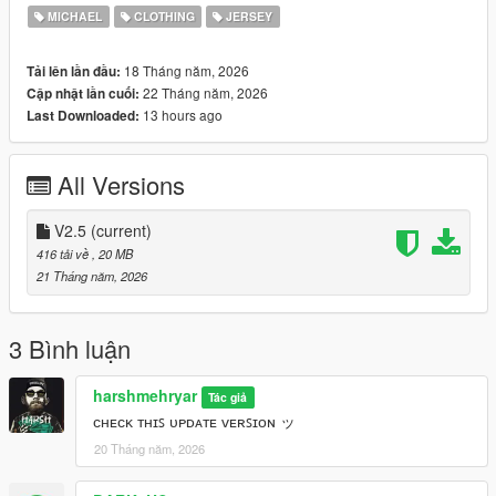
=====================================
MICHAEL
CLOTHING
JERSEY
ᴛʜᴀᴛ’ꜱ ᴀʟʟ ꜰᴏʀ ɴᴏᴡ ʙʏᴇ ….
18 Tháng năm, 2026
Tải lên lần đầu:
22 Tháng năm, 2026
Cập nhật lần cuối:
13 hours ago
Last Downloaded:
All Versions
V2.5
(current)
416 tải về
, 20 MB
21 Tháng năm, 2026
3 Bình luận
harshmehryar
Tác giả
ᴄʜᴇᴄᴋ ᴛʜɪꜱ ᴜᴘᴅᴀᴛᴇ ᴠᴇʀꜱɪᴏɴ ッ
20 Tháng năm, 2026