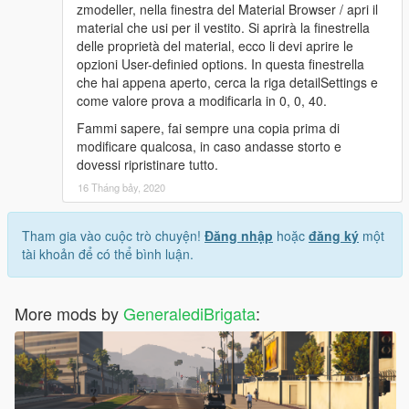
zmodeller, nella finestra del Material Browser / apri il
material che usi per il vestito. Si aprirà la finestrella
delle proprietà del material, ecco li devi aprire le
opzioni User-definied options. In questa finestrella
che hai appena aperto, cerca la riga detailSettings e
come valore prova a modificarla in 0, 0, 40.
Fammi sapere, fai sempre una copia prima di
modificare qualcosa, in caso andasse storto e
dovessi ripristinare tutto.
16 Tháng bảy, 2020
Tham gia vào cuộc trò chuyện!
Đăng nhập
hoặc
đăng ký
một
tài khoản để có thể bình luận.
More mods by
GeneralediBrigata
: