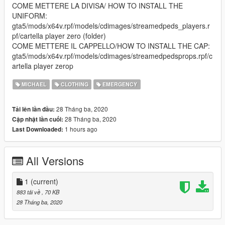
COME METTERE LA DIVISA/ HOW TO INSTALL THE
UNIFORM:
gta5/mods/x64v.rpf/models/cdimages/streamedpeds_players.r
pf/cartella player zero (folder)
COME METTERE IL CAPPELLO/HOW TO INSTALL THE CAP:
gta5/mods/x64v.rpf/models/cdimages/streamedpedsprops.rpf/c
artella player zerop
MICHAEL
CLOTHING
EMERGENCY
28 Tháng ba, 2020
Tải lên lần đầu:
28 Tháng ba, 2020
Cập nhật lần cuối:
1 hours ago
Last Downloaded:
All Versions
1
(current)
883 tải về
, 70 KB
28 Tháng ba, 2020