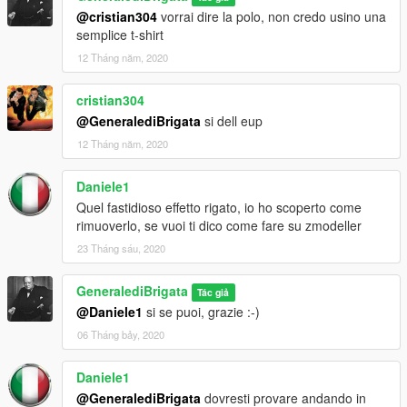
@cristian304
vorrai dire la polo, non credo usino una
semplice t-shirt
12 Tháng năm, 2020
cristian304
@GeneralediBrigata
si dell eup
12 Tháng năm, 2020
Daniele1
Quel fastidioso effetto rigato, io ho scoperto come
rimuoverlo, se vuoi ti dico come fare su zmodeller
23 Tháng sáu, 2020
GeneralediBrigata
Tác giả
@Daniele1
si se puoi, grazie :-)
06 Tháng bảy, 2020
Daniele1
@GeneralediBrigata
dovresti provare andando in