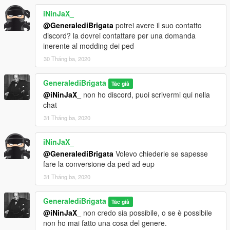
iNinJaX_
@GeneralediBrigata
potrei avere il suo contatto
discord? la dovrei contattare per una domanda
inerente al modding dei ped
30 Tháng ba, 2020
GeneralediBrigata
Tác giả
@iNinJaX_
non ho discord, puoi scrivermi qui nella
chat
31 Tháng ba, 2020
iNinJaX_
@GeneralediBrigata
Volevo chiederle se sapesse
fare la conversione da ped ad eup
31 Tháng ba, 2020
GeneralediBrigata
Tác giả
@iNinJaX_
non credo sia possibile, o se è possibile
non ho mai fatto una cosa del genere.