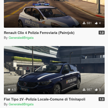
681
4
Renault Clio 4 Polizia Ferroviaria (Paintjob)
1.0
By
GeneralediBrigata
4.5
987
5
Fiat Tipo 2V -Polizia Locale-Comune di Trinitapoli
1.0
By
GeneralediBrigata