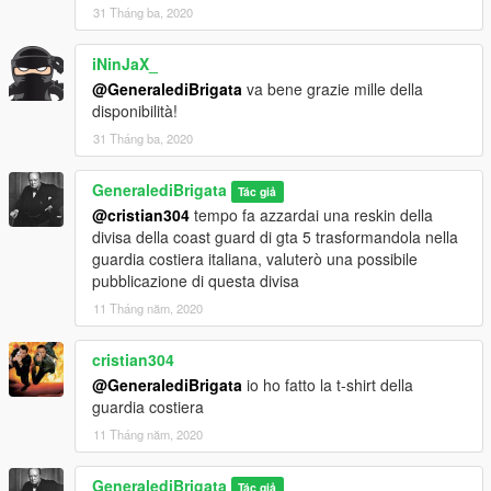
31 Tháng ba, 2020
iNinJaX_
@GeneralediBrigata
va bene grazie mille della
disponibilità!
31 Tháng ba, 2020
GeneralediBrigata
Tác giả
@cristian304
tempo fa azzardai una reskin della
divisa della coast guard di gta 5 trasformandola nella
guardia costiera italiana, valuterò una possibile
pubblicazione di questa divisa
11 Tháng năm, 2020
cristian304
@GeneralediBrigata
io ho fatto la t-shirt della
guardia costiera
11 Tháng năm, 2020
GeneralediBrigata
Tác giả