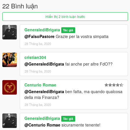
22 Bình luận
Hiển thị 2 bình luận trước
GeneralediBrigata
Tác giả
@FalsoPastore
Grazie per la vostra simpatia
28 Tháng ba, 2020
cristian304
@GeneralediBrigata
fai anche per altre FdO??
28 Tháng ba, 2020
Centurio Romae
@GeneralediBrigata
ben fatta, ma quando qualcosa
della mia Finanza?
28 Tháng ba, 2020
GeneralediBrigata
Tác giả
@Centurio Romae
sicuramente tenente!