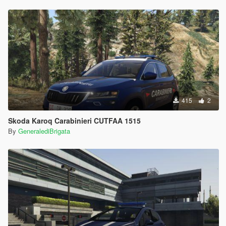
415
2
Skoda Karoq Carabinieri CUTFAA 1515
By
GeneralediBrigata