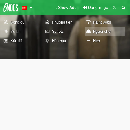
Show Adult
Đăng nhập
Công cụ
Phương tiện
Paint Jobs
Vũ khí
Scripts
Người chơi
Bản đồ
Hỗn hợp
Hơn