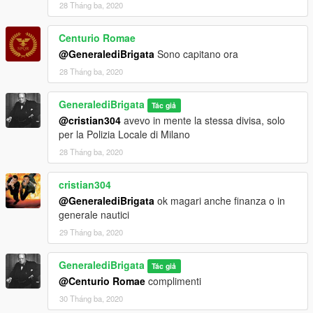
28 Tháng ba, 2020
Centurio Romae
@GeneralediBrigata
Sono capitano ora
28 Tháng ba, 2020
GeneralediBrigata
Tác giả
@cristian304
avevo in mente la stessa divisa, solo
per la Polizia Locale di Milano
28 Tháng ba, 2020
cristian304
@GeneralediBrigata
ok magari anche finanza o in
generale nautici
29 Tháng ba, 2020
GeneralediBrigata
Tác giả
@Centurio Romae
complimenti
30 Tháng ba, 2020