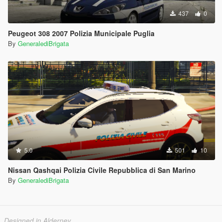
437
0
Peugeot 308 2007 Polizia Municipale Puglia
By
GeneralediBrigata
5.0
501
10
Nissan Qashqai Polizia Civile Repubblica di San Marino
By
GeneralediBrigata
Designed in Alderney