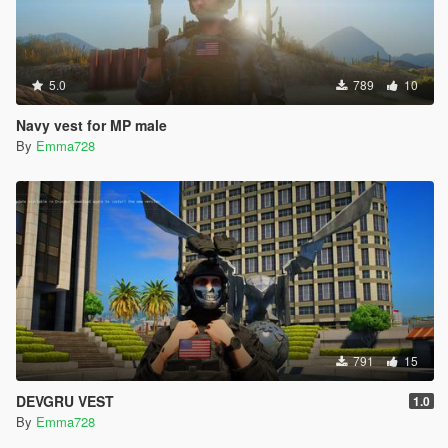
5.0
789
10
Navy vest for MP male
By
Emma728
791
15
DEVGRU VEST
1.0
By
Emma728