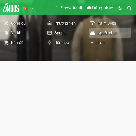
Show Adult
Đăng nhập
Công cụ
Phương tiện
Paint Jobs
Vũ khí
Scripts
Người chơi
Bản đồ
Hỗn hợp
Hơn