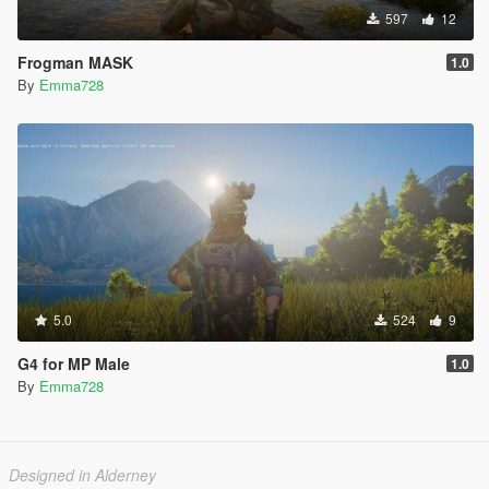
597
12
Frogman MASK
1.0
By
Emma728
5.0
524
9
G4 for MP Male
1.0
By
Emma728
Designed in Alderney