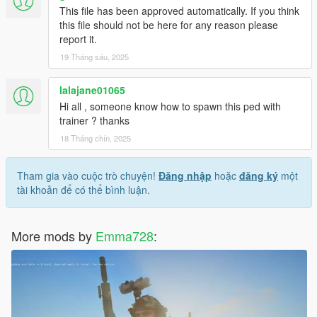
This file has been approved automatically. If you think
this file should not be here for any reason please
report it.
19 Tháng sáu, 2025
lalajane01065
Hi all , someone know how to spawn this ped with
trainer ? thanks
18 Tháng chín, 2025
Tham gia vào cuộc trò chuyện!
Đăng nhập
hoặc
đăng ký
một
tài khoản để có thể bình luận.
More mods by
Emma728
: