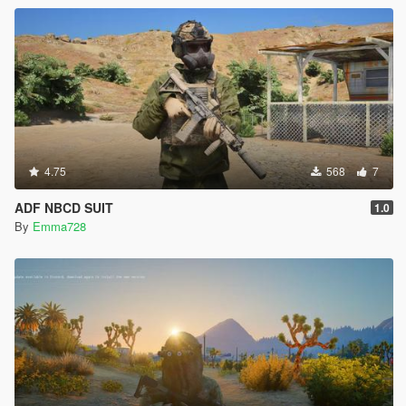
4.75
568
7
ADF NBCD SUIT
1.0
By
Emma728