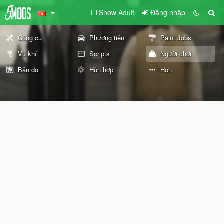
Show Adult
Đăng nhập
Công cụ
Phương tiện
Paint Jobs
Vũ khí
Scripts
Người chơi
Bản đồ
Hỗn hợp
Hơn