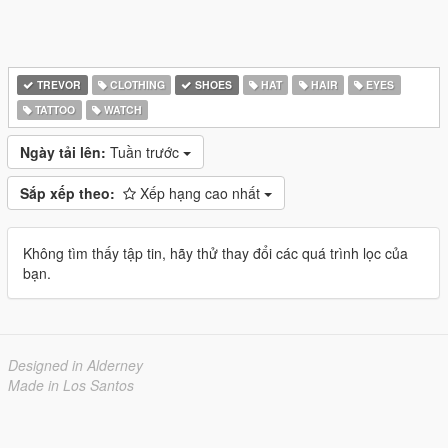
TREVOR
CLOTHING
SHOES
HAT
HAIR
EYES
TATTOO
WATCH
Ngày tải lên:
Tuần trước
Sắp xếp theo:
Xếp hạng cao nhất
Không tìm thấy tập tin, hãy thử thay đổi các quá trình lọc của
bạn.
Designed in Alderney
Made in Los Santos