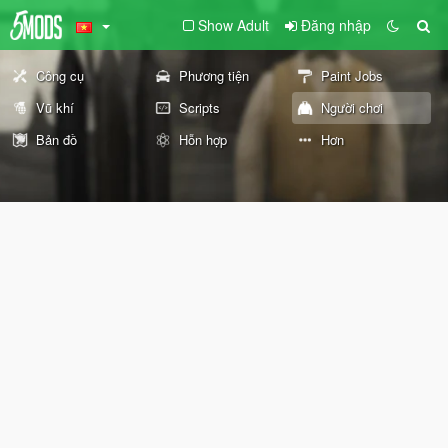
Show Adult
Đăng nhập
Công cụ
Phương tiện
Paint Jobs
Vũ khí
Scripts
Người chơi
Bản đồ
Hỗn hợp
Hơn