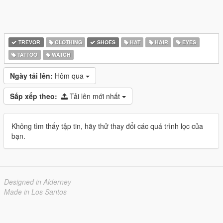
TREVOR
CLOTHING
SHOES
HAT
HAIR
EYES
TATTOO
WATCH
Ngày tải lên:
Hôm qua
Sắp xếp theo:
Tải lên mới nhất
Không tìm thấy tập tin, hãy thử thay đổi các quá trình lọc của
bạn.
Designed in Alderney
Made in Los Santos