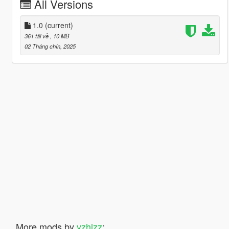
All Versions
1.0
(current)
361 tải về
, 10 MB
02 Tháng chín, 2025
More mods by
yzhlzz
: