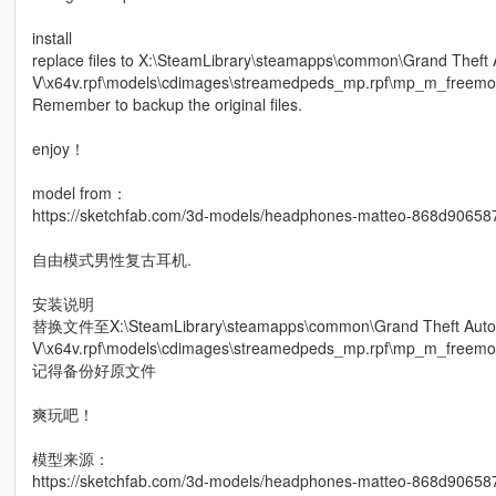
install
replace files to X:\SteamLibrary\steamapps\common\Grand Theft 
V\x64v.rpf\models\cdimages\streamedpeds_mp.rpf\mp_m_freem
Remember to backup the original files.
enjoy！
model from：
https://sketchfab.com/3d-models/headphones-matteo-868d906
自由模式男性复古耳机.
安装说明
替换文件至X:\SteamLibrary\steamapps\common\Grand Theft Auto
V\x64v.rpf\models\cdimages\streamedpeds_mp.rpf\mp_m_freem
记得备份好原文件
爽玩吧！
模型来源：
https://sketchfab.com/3d-models/headphones-matteo-868d906