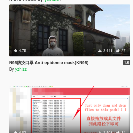
4.75
3.441
27
N95防疫口罩 Anti-epidemic mask(KN95)
1.0
By
yzhlzz
4.83
2.408
14