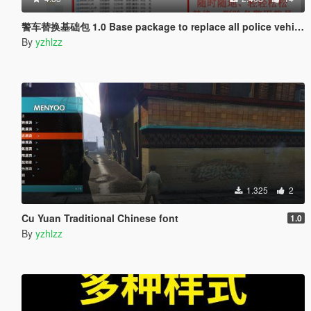
警车替换基础包 1.0 Base package to replace all police vehicles for LSPDFR 1.0
By
yzhlzz
1.325
2
Cu Yuan Traditional Chinese font
1.0
By
yzhlzz