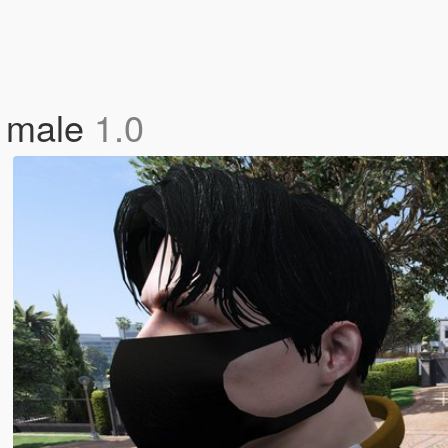
P male
1.0