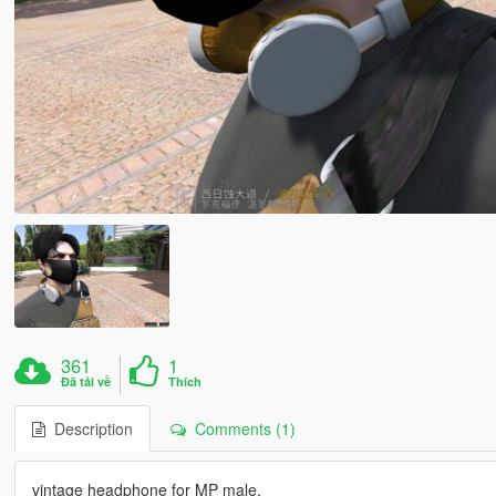
361
1
Đã tải về
Thích
Description
Comments (1)
vintage headphone for MP male.