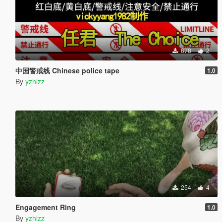
678
2
中国警戒线 Chinese police tape
1.0
By
yzhlzz
254
4
Engagement Ring
1.0
By
yzhlzz