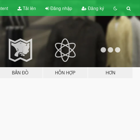
tent
Tải lên
Đăng nhập
Đăng ký
BẢN ĐỒ
HỖN HỢP
HƠN