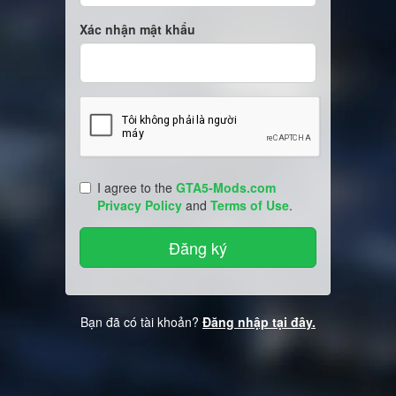
Xác nhận mật khẩu
I agree to the
GTA5-Mods.com
Privacy Policy
and
Terms of Use
.
Bạn đã có tài khoản?
Đăng nhập tại đây.