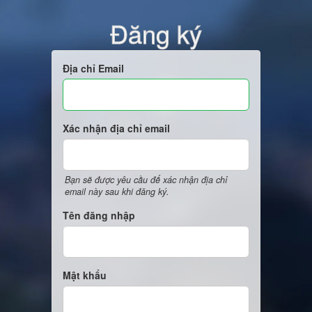
Đăng ký
Địa chỉ Email
Xác nhận địa chỉ email
Bạn sẽ được yêu cầu để xác nhận địa chỉ
email này sau khi đăng ký.
Tên đăng nhập
Mật khẩu