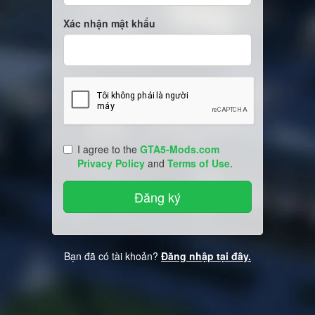
Xác nhận mật khẩu
I agree to the
GTA5-Mods.com
Privacy Policy
and
Terms of Use
.
Bạn đã có tài khoản?
Đăng nhập tại đây.