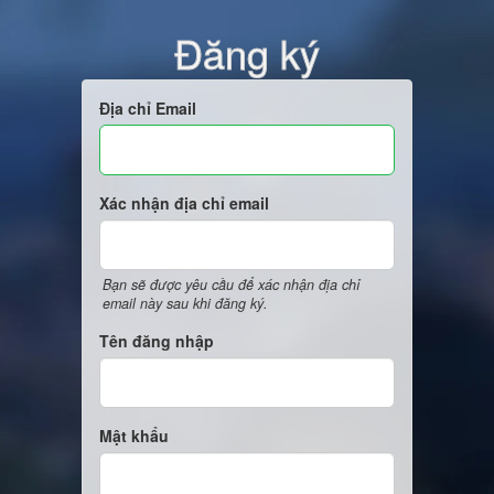
Đăng ký
Địa chỉ Email
Xác nhận địa chỉ email
Bạn sẽ được yêu cầu để xác nhận địa chỉ
email này sau khi đăng ký.
Tên đăng nhập
Mật khẩu