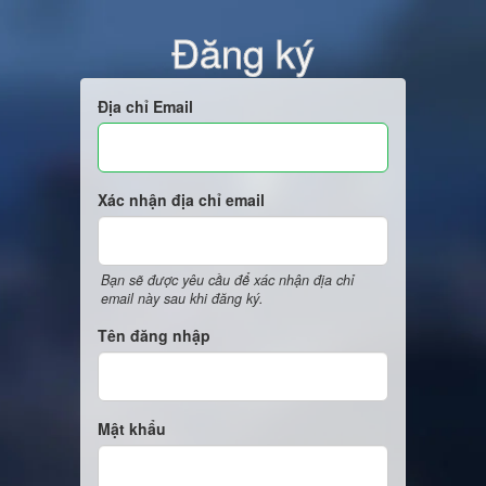
Đăng ký
Địa chỉ Email
Xác nhận địa chỉ email
Bạn sẽ được yêu cầu để xác nhận địa chỉ
email này sau khi đăng ký.
Tên đăng nhập
Mật khẩu