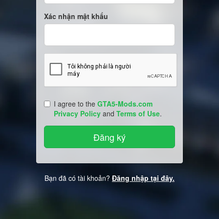
Xác nhận mật khẩu
I agree to the
GTA5-Mods.com
Privacy Policy
and
Terms of Use
.
Bạn đã có tài khoản?
Đăng nhập tại đây.