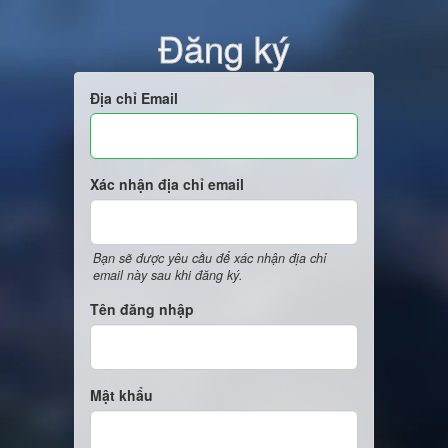
Đăng ký
Địa chỉ Email
Xác nhận địa chỉ email
Bạn sẽ được yêu cầu để xác nhận địa chỉ
email này sau khi đăng ký.
Tên đăng nhập
Mật khẩu