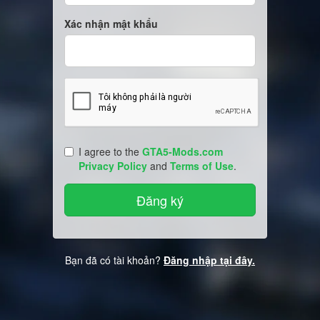
Xác nhận mật khẩu
I agree to the
GTA5-Mods.com
Privacy Policy
and
Terms of Use
.
Bạn đã có tài khoản?
Đăng nhập tại đây.