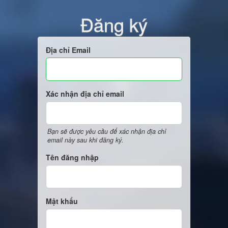
Đăng ký
Địa chỉ Email
Xác nhận địa chỉ email
Bạn sẽ được yêu cầu để xác nhận địa chỉ
email này sau khi đăng ký.
Tên đăng nhập
Mật khẩu