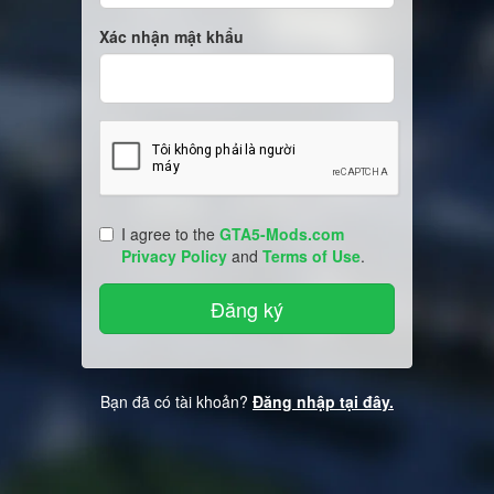
Xác nhận mật khẩu
I agree to the
GTA5-Mods.com
Privacy Policy
and
Terms of Use
.
Bạn đã có tài khoản?
Đăng nhập tại đây.