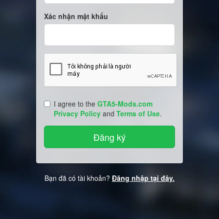
Xác nhận mật khẩu
I agree to the
GTA5-Mods.com
Privacy Policy
and
Terms of Use
.
Bạn đã có tài khoản?
Đăng nhập tại đây.