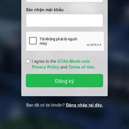
Xác nhận mật khẩu
I agree to the
GTA5-Mods.com
Privacy Policy
and
Terms of Use
.
Bạn đã có tài khoản?
Đăng nhập tại đây.