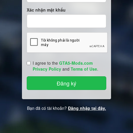
Xác nhận mật khẩu
I agree to the
GTA5-Mods.com
Privacy Policy
and
Terms of Use
.
Bạn đã có tài khoản?
Đăng nhập tại đây.