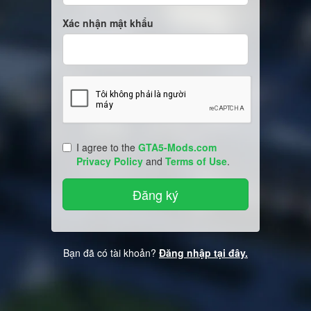
Xác nhận mật khẩu
I agree to the
GTA5-Mods.com
Privacy Policy
and
Terms of Use
.
Bạn đã có tài khoản?
Đăng nhập tại đây.