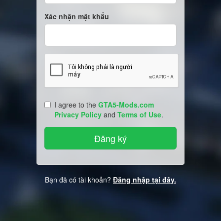
Xác nhận mật khẩu
I agree to the
GTA5-Mods.com
Privacy Policy
and
Terms of Use
.
Bạn đã có tài khoản?
Đăng nhập tại đây.