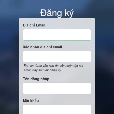
Đăng ký
Địa chỉ Email
Xác nhận địa chỉ email
Bạn sẽ được yêu cầu để xác nhận địa chỉ
email này sau khi đăng ký.
Tên đăng nhập
Mật khẩu