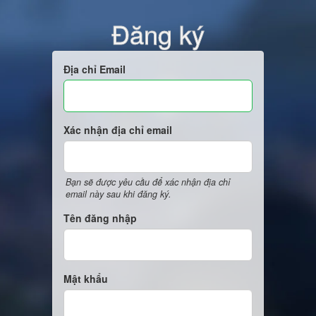
Đăng ký
Địa chỉ Email
Xác nhận địa chỉ email
Bạn sẽ được yêu cầu để xác nhận địa chỉ
email này sau khi đăng ký.
Tên đăng nhập
Mật khẩu