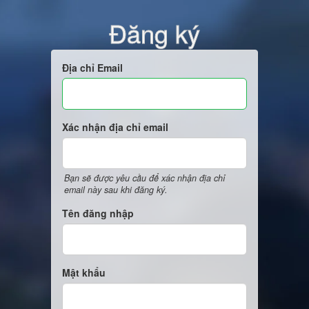
Đăng ký
Địa chỉ Email
Xác nhận địa chỉ email
Bạn sẽ được yêu cầu để xác nhận địa chỉ
email này sau khi đăng ký.
Tên đăng nhập
Mật khẩu