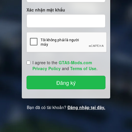
Xác nhận mật khẩu
I agree to the
GTA5-Mods.com
Privacy Policy
and
Terms of Use
.
Bạn đã có tài khoản?
Đăng nhập tại đây.