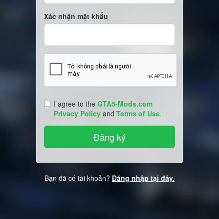
Xác nhận mật khẩu
I agree to the
GTA5-Mods.com
Privacy Policy
and
Terms of Use
.
Bạn đã có tài khoản?
Đăng nhập tại đây.