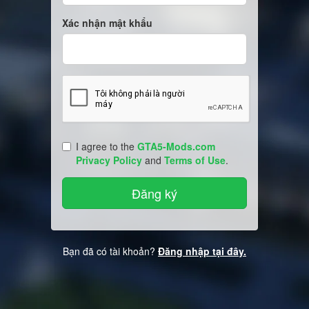
Xác nhận mật khẩu
I agree to the
GTA5-Mods.com
Privacy Policy
and
Terms of Use
.
Bạn đã có tài khoản?
Đăng nhập tại đây.