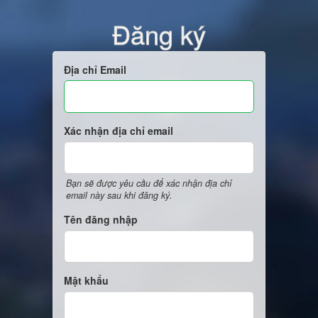
Đăng ký
Địa chỉ Email
Xác nhận địa chỉ email
Bạn sẽ được yêu cầu để xác nhận địa chỉ
email này sau khi đăng ký.
Tên đăng nhập
Mật khẩu