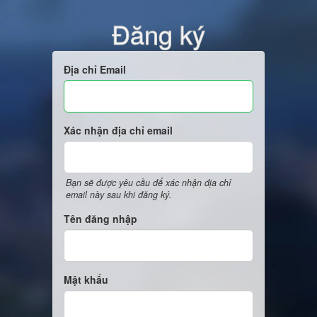
Đăng ký
Địa chỉ Email
Xác nhận địa chỉ email
Bạn sẽ được yêu cầu để xác nhận địa chỉ
email này sau khi đăng ký.
Tên đăng nhập
Mật khẩu