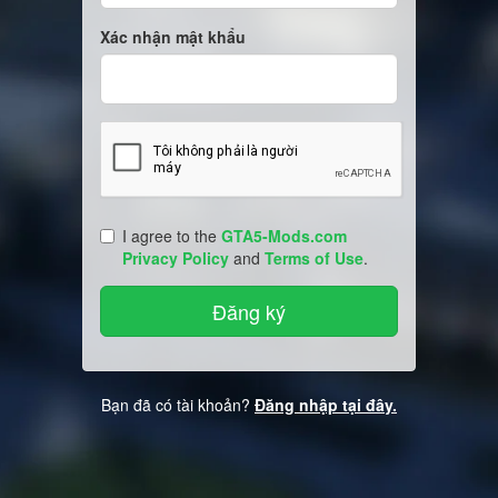
Xác nhận mật khẩu
I agree to the
GTA5-Mods.com
Privacy Policy
and
Terms of Use
.
Bạn đã có tài khoản?
Đăng nhập tại đây.