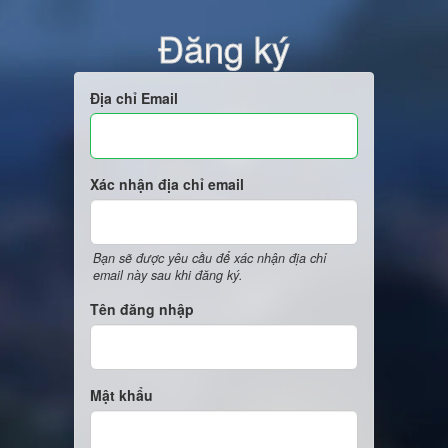
Đăng ký
Địa chỉ Email
Xác nhận địa chỉ email
Bạn sẽ được yêu cầu để xác nhận địa chỉ
email này sau khi đăng ký.
Tên đăng nhập
Mật khẩu