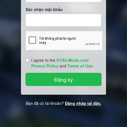
Xác nhận mật khẩu
I agree to the
GTA5-Mods.com
Privacy Policy
and
Terms of Use
.
Bạn đã có tài khoản?
Đăng nhập tại đây.