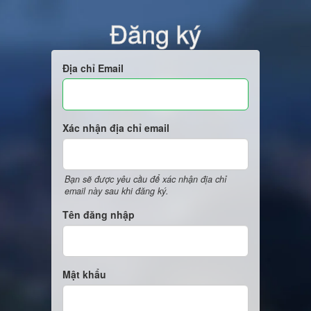
Đăng ký
Địa chỉ Email
Xác nhận địa chỉ email
Bạn sẽ được yêu cầu để xác nhận địa chỉ
email này sau khi đăng ký.
Tên đăng nhập
Mật khẩu