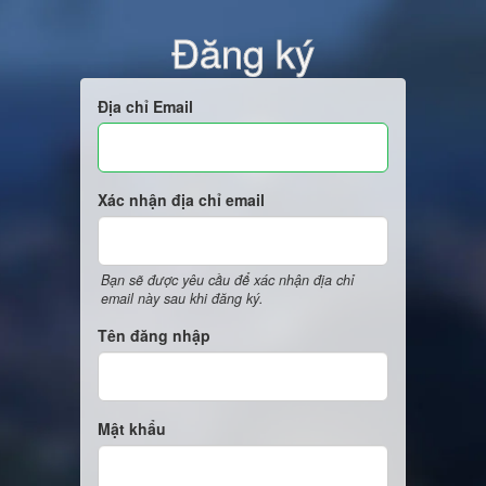
Đăng ký
Địa chỉ Email
Xác nhận địa chỉ email
Bạn sẽ được yêu cầu để xác nhận địa chỉ
email này sau khi đăng ký.
Tên đăng nhập
Mật khẩu