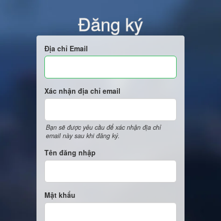
Đăng ký
Địa chỉ Email
Xác nhận địa chỉ email
Bạn sẽ được yêu cầu để xác nhận địa chỉ
email này sau khi đăng ký.
Tên đăng nhập
Mật khẩu