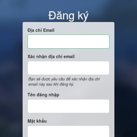
Đăng ký
Địa chỉ Email
Xác nhận địa chỉ email
Bạn sẽ được yêu cầu để xác nhận địa chỉ
email này sau khi đăng ký.
Tên đăng nhập
Mật khẩu