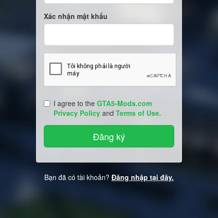
Xác nhận mật khẩu
I agree to the
GTA5-Mods.com
Privacy Policy
and
Terms of Use
.
Bạn đã có tài khoản?
Đăng nhập tại đây.