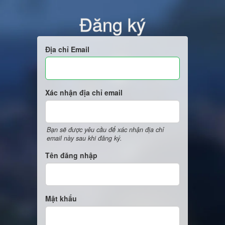
Đăng ký
Địa chỉ Email
Xác nhận địa chỉ email
Bạn sẽ được yêu cầu để xác nhận địa chỉ
email này sau khi đăng ký.
Tên đăng nhập
Mật khẩu