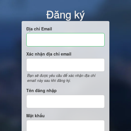
Đăng ký
Địa chỉ Email
Xác nhận địa chỉ email
Bạn sẽ được yêu cầu để xác nhận địa chỉ
email này sau khi đăng ký.
Tên đăng nhập
Mật khẩu