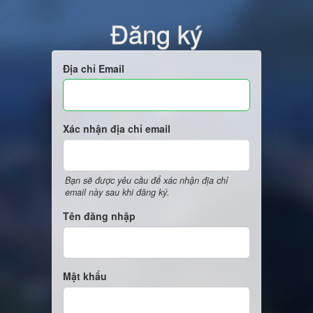
Đăng ký
Địa chỉ Email
Xác nhận địa chỉ email
Bạn sẽ được yêu cầu để xác nhận địa chỉ
email này sau khi đăng ký.
Tên đăng nhập
Mật khẩu