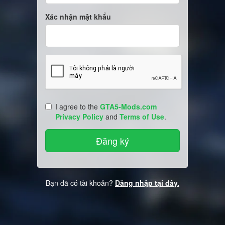
Xác nhận mật khẩu
I agree to the
GTA5-Mods.com
Privacy Policy
and
Terms of Use
.
Bạn đã có tài khoản?
Đăng nhập tại đây.