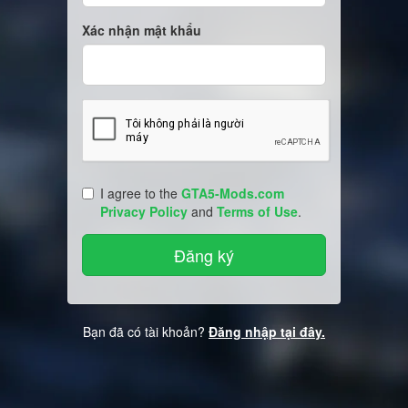
Xác nhận mật khẩu
I agree to the
GTA5-Mods.com
Privacy Policy
and
Terms of Use
.
Bạn đã có tài khoản?
Đăng nhập tại đây.