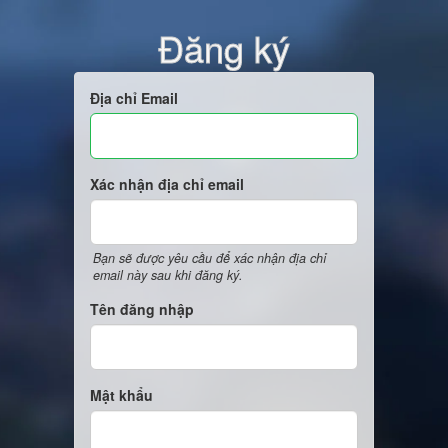
Đăng ký
Địa chỉ Email
Xác nhận địa chỉ email
Bạn sẽ được yêu cầu để xác nhận địa chỉ
email này sau khi đăng ký.
Tên đăng nhập
Mật khẩu