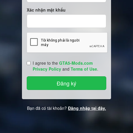
Xác nhận mật khẩu
I agree to the
GTA5-Mods.com
Privacy Policy
and
Terms of Use
.
Bạn đã có tài khoản?
Đăng nhập tại đây.