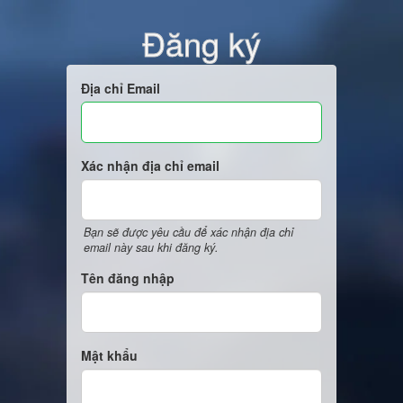
Đăng ký
Địa chỉ Email
Xác nhận địa chỉ email
Bạn sẽ được yêu cầu để xác nhận địa chỉ
email này sau khi đăng ký.
Tên đăng nhập
Mật khẩu