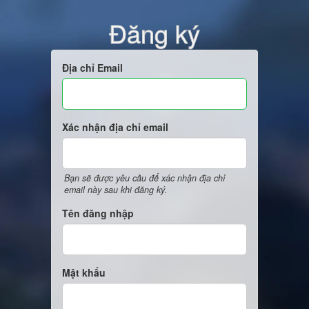
Đăng ký
Địa chỉ Email
Xác nhận địa chỉ email
Bạn sẽ được yêu cầu để xác nhận địa chỉ
email này sau khi đăng ký.
Tên đăng nhập
Mật khẩu