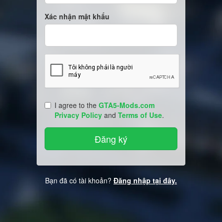
Xác nhận mật khẩu
I agree to the
GTA5-Mods.com
Privacy Policy
and
Terms of Use
.
Bạn đã có tài khoản?
Đăng nhập tại đây.