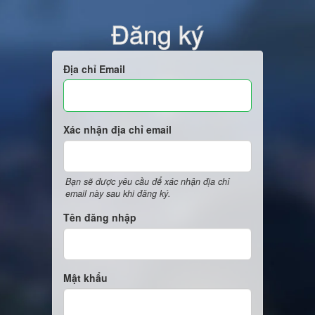
Đăng ký
Địa chỉ Email
Xác nhận địa chỉ email
Bạn sẽ được yêu cầu để xác nhận địa chỉ
email này sau khi đăng ký.
Tên đăng nhập
Mật khẩu