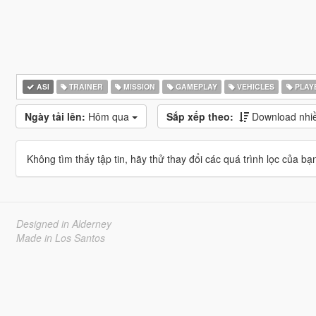
ASI
TRAINER
MISSION
GAMEPLAY
VEHICLES
PLAY
Ngày tải lên:
Hôm qua
Sắp xếp theo:
Download nhiê
Không tìm thấy tập tin, hãy thử thay đổi các quá trình lọc của bạ
Designed in Alderney
Made in Los Santos