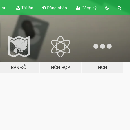
tent
Tải lên
Đăng nhập
Đăng ký
BẢN ĐỒ
HỖN HỢP
HƠN