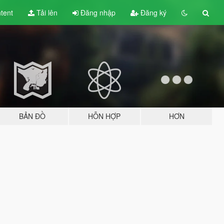
tent
Tải lên
Đăng nhập
Đăng ký
BẢN ĐỒ
HỖN HỢP
HƠN