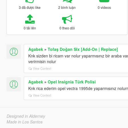
3 đã được like
2 bình luận
0 videos
0 tải lên
0 theo dõi
Agabek
»
Tofaş Doğan Slx [Add-On | Replace]
Knk sizden bi ricam var nolur yaparmısınız bir araba v
verirmisin nolur
View Context
Agabek
»
Opel Insignia Türk Polisi
Knk rica ederim opel vectra 1995de yaparmısınız nolurr
View Context
Designed in Alderney
Made in Los Santos