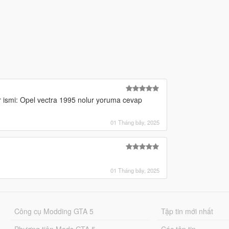
ar ismi: Opel vectra 1995 nolur yoruma cevap
01 Tháng bảy, 2025
01 Tháng bảy, 2025
Công cụ Modding GTA 5
Tập tin mới nhất
Phương tiện Mods GTA 5
Các tập tin