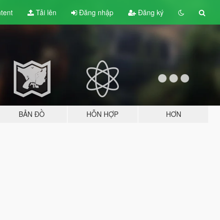
tent
Tải lên
Đăng nhập
Đăng ký
BẢN ĐỒ
HỖN HỢP
HƠN