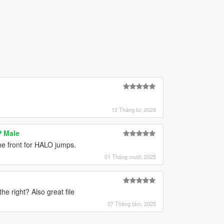
12 Tháng tư, 2026
P Male
he front for HALO jumps.
01 Tháng mười, 2025
he right? Also great file
07 Tháng tám, 2025