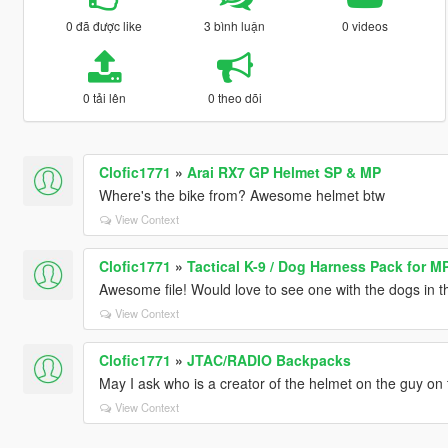
0 đã được like
3 bình luận
0 videos
0 tải lên
0 theo dõi
Clofic1771
»
Arai RX7 GP Helmet SP & MP
Where's the bike from? Awesome helmet btw
View Context
Clofic1771
»
Tactical K-9 / Dog Harness Pack for M
Awesome file! Would love to see one with the dogs in t
View Context
Clofic1771
»
JTAC/RADIO Backpacks
May I ask who is a creator of the helmet on the guy on t
View Context