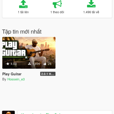
1 tải lên
1 theo dõi
1.496 tải về
Tập tin mới nhất
4.88
1.496
28
Play Guitar
2.0.1 Hotfix
By
Hossein_e3