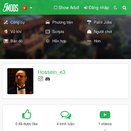
Show Adult
Đăng nhập
Công cụ
Phương tiện
Paint Jobs
Vũ khí
Scripts
Người chơi
Bản đồ
Hỗn hợp
Hơn
Hossein_e3
0 đã được like
4 bình luận
1 videos