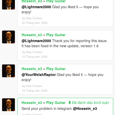
Hossein_e3
»
Play Guitar
@Lightmare2000
Glad you liked it — hope you
enjoy!
View Context
20 Tháng năm, 2025
Hossein_e3
»
Play Guitar
@Lightmare2000
Thank you for reporting this issue.
It has been fixed in the new update, version 1.6
View Context
19 Tháng năm, 2025
Hossein_e3
»
Play Guitar
@YourWelshRaptor
Glad you liked it — hope you
enjoy!
View Context
18 Tháng năm, 2025
Hossein_e3
»
Play Guitar
Đã đánh dấu bình luận
Send your problem in telegram
@Hossein_e3
View Context